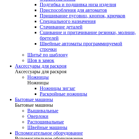
Подгибка и подшивка низа изделия
Приспособления для автоматов
Пришивание пуговиц, кнопок, крючков
Специального назначения
Стачивание деталей
Сшивание и притачивание резинки, молнии,
бретелей
Швейные автоматы программируемой
строчки
Шитьё по шаблону
Шов в замок
Аксессуары для раскроя
Аксессуары для раскроя
Ножницы
Ножницы
Ножницы зигзаг
Раскройные ножницы
Бытовые машины
Бытовые машины
Вышивальные
Оверлоки
Распошивальные
Швейные машины
Вспомогательное оборудование
Вспомогательное оборудование