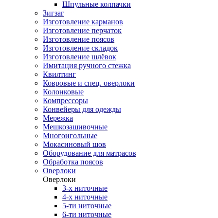
Шпульные колпачки
Зигзаг
Изготовление карманов
Изготовление перчаток
Изготовление поясов
Изготовление складок
Изготовление шлёвок
Имитация ручного стежка
Квилтинг
Ковровые и спец. оверлоки
Колонковые
Компрессоры
Конвейеры для одежды
Мережка
Мешкозашивочные
Многоигольные
Мокасиновый шов
Оборудование для матрасов
Обработка поясов
Оверлоки
Оверлоки
3-х ниточные
4-х ниточные
5-ти ниточные
6-ти ниточные