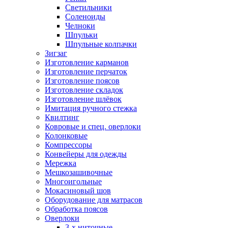
Светильники
Соленоиды
Челноки
Шпульки
Шпульные колпачки
Зигзаг
Изготовление карманов
Изготовление перчаток
Изготовление поясов
Изготовление складок
Изготовление шлёвок
Имитация ручного стежка
Квилтинг
Ковровые и спец. оверлоки
Колонковые
Компрессоры
Конвейеры для одежды
Мережка
Мешкозашивочные
Многоигольные
Мокасиновый шов
Оборудование для матрасов
Обработка поясов
Оверлоки
3-х ниточные