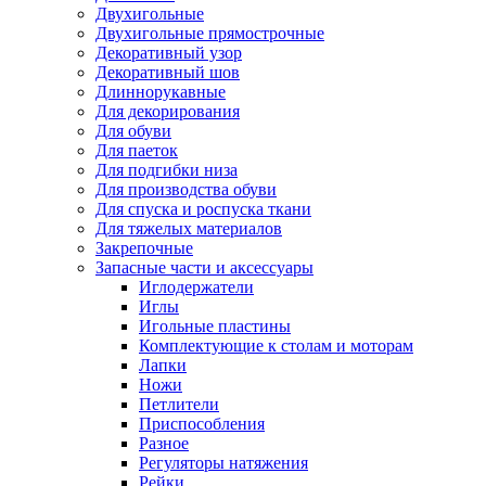
Двухигольные
Двухигольные прямострочные
Декоративный узор
Декоративный шов
Длиннорукавные
Для декорирования
Для обуви
Для паеток
Для подгибки низа
Для производства обуви
Для спуска и роспуска ткани
Для тяжелых материалов
Закрепочные
Запасные части и аксессуары
Иглодержатели
Иглы
Игольные пластины
Комплектующие к столам и моторам
Лапки
Ножи
Петлители
Приспособления
Разное
Регуляторы натяжения
Рейки