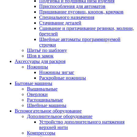
Подгибка и подшивка низа изделия
Приспособления для автоматов
Пришивание пуговиц, кнопок, крючков
Специального назначения
Стачивание деталей
Сшивание и притачивание резинки, молнии,
бретелей
Швейные автоматы программируемой
строчки
Шитьё по шаблону
Шов в замок
Аксессуары для раскроя
Ножницы
Ножницы зигзаг
Раскройные ножницы
Бытовые машины
Вышивальные
Оверлоки
Распошивальные
Швейные машины
Вспомогательное оборудование
Дополнительное оборудование
Устройство дополнительного натяжения
верхней нити
Компрессоры