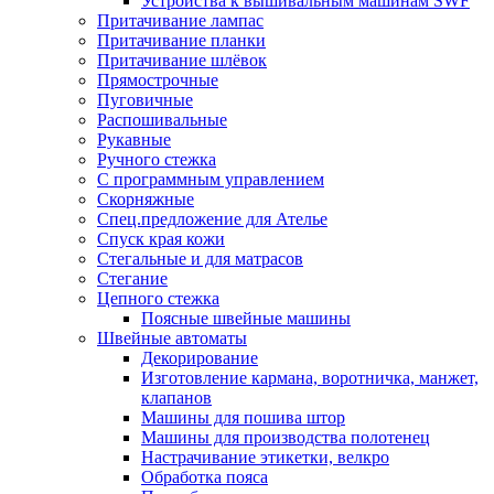
Устройства к вышивальным машинам SWF
Притачивание лампас
Притачивание планки
Притачивание шлёвок
Прямострочные
Пуговичные
Распошивальные
Рукавные
Ручного стежка
С программным управлением
Скорняжные
Спец.предложение для Ателье
Спуск края кожи
Стегальные и для матрасов
Стегание
Цепного стежка
Поясные швейные машины
Швейные автоматы
Декорирование
Изготовление кармана, воротничка, манжет,
клапанов
Машины для пошива штор
Машины для производства полотенец
Настрачивание этикетки, велкро
Обработка пояса