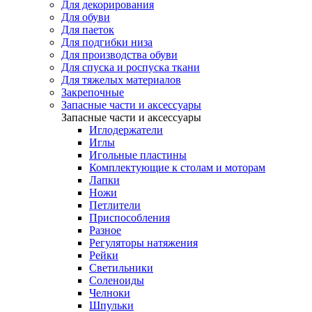
Для декорирования
Для обуви
Для паеток
Для подгибки низа
Для производства обуви
Для спуска и роспуска ткани
Для тяжелых материалов
Закрепочные
Запасные части и аксессуары
Запасные части и аксессуары
Иглодержатели
Иглы
Игольные пластины
Комплектующие к столам и моторам
Лапки
Ножи
Петлители
Приспособления
Разное
Регуляторы натяжения
Рейки
Светильники
Соленоиды
Челноки
Шпульки