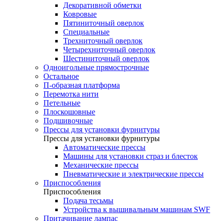
Декоративной обметки
Ковровые
Пятиниточный оверлок
Специальные
Трехниточный оверлок
Четырехниточный оверлок
Шестиниточный оверлок
Одноигольные прямострочные
Остальное
П-образная платформа
Перемотка нити
Петельные
Плоскошовные
Подшивочные
Прессы для установки фурнитуры
Прессы для установки фурнитуры
Автоматические прессы
Машины для установки страз и блесток
Механические прессы
Пневматические и электрические прессы
Приспособления
Приспособления
Подача тесьмы
Устройства к вышивальным машинам SWF
Притачивание лампас