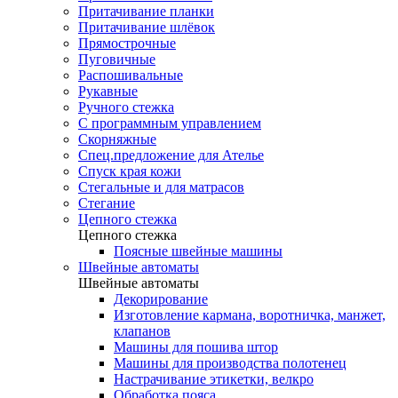
Притачивание планки
Притачивание шлёвок
Прямострочные
Пуговичные
Распошивальные
Рукавные
Ручного стежка
С программным управлением
Скорняжные
Спец.предложение для Ателье
Спуск края кожи
Стегальные и для матрасов
Стегание
Цепного стежка
Цепного стежка
Поясные швейные машины
Швейные автоматы
Швейные автоматы
Декорирование
Изготовление кармана, воротничка, манжет,
клапанов
Машины для пошива штор
Машины для производства полотенец
Настрачивание этикетки, велкро
Обработка пояса