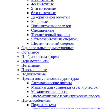
4-х ниточные
5-ти ниточные
6-ти ниточные
Декоративной обметки
Ковровые
Пятиниточный оверлок
Специальные
Трехниточный оверлок
Четырехниточный оверлок
Шестиниточный оверлок
Одноигольные прямострочные
Остальное
П-образная платформа
Перемотка нити
Петельные
Плоскошовные
Подшивочные
Прессы для установки фурнитуры
Автоматические прессы
Машины для установки страз и блесток
Механические прессы
Пневматические и электрические прессы
Приспособления
Подача тесьмы