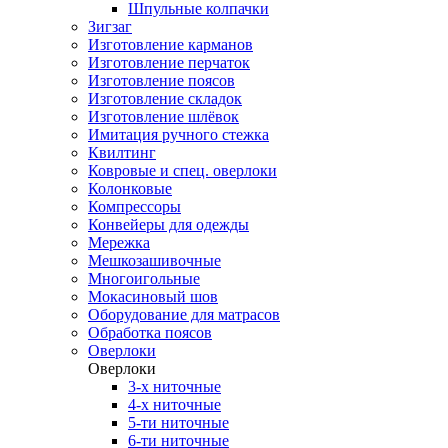
Шпульные колпачки
Зигзаг
Изготовление карманов
Изготовление перчаток
Изготовление поясов
Изготовление складок
Изготовление шлёвок
Имитация ручного стежка
Квилтинг
Ковровые и спец. оверлоки
Колонковые
Компрессоры
Конвейеры для одежды
Мережка
Мешкозашивочные
Многоигольные
Мокасиновый шов
Оборудование для матрасов
Обработка поясов
Оверлоки
Оверлоки
3-х ниточные
4-х ниточные
5-ти ниточные
6-ти ниточные