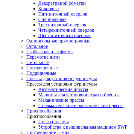
Декоративной обметки
Ковровые
Пятиниточный оверлок
Специальные
Трехниточный оверлок
Четырехниточный оверлок
Шестиниточный оверлок
Одноигольные прямострочные
Остальное
П-образная платформа
Перемотка нити
Петельные
Плоскошовные
Подшивочные
Прессы для установки фурнитуры
Прессы для установки фурнитуры
Автоматические прессы
Машины для установки страз и блесток
Механические прессы
Пневматические и электрические прессы
Приспособления
Приспособления
Подача тесьмы
Устройства к вышивальным машинам SWF
Притачивание лампас