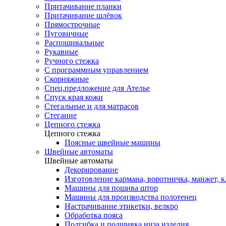
Притачивание планки
Притачивание шлёвок
Прямострочные
Пуговичные
Распошивальные
Рукавные
Ручного стежка
С программным управлением
Скорняжные
Спец.предложение для Ателье
Спуск края кожи
Стегальные и для матрасов
Стегание
Цепного стежка
Цепного стежка
Поясные швейные машины
Швейные автоматы
Швейные автоматы
Декорирование
Изготовление кармана, воротничка, манжет, 
Машины для пошива штор
Машины для производства полотенец
Настрачивание этикетки, велкро
Обработка пояса
Подгибка и подшивка низа изделия