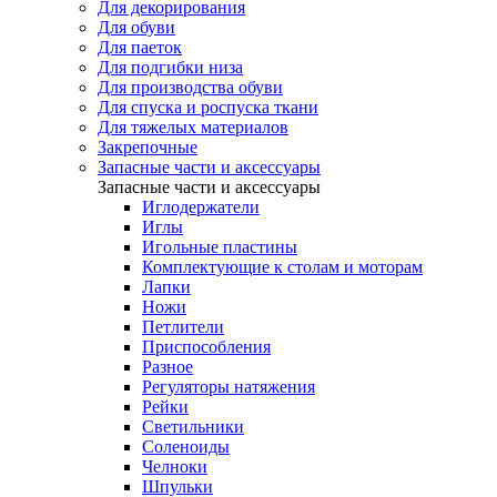
Для декорирования
Для обуви
Для паеток
Для подгибки низа
Для производства обуви
Для спуска и роспуска ткани
Для тяжелых материалов
Закрепочные
Запасные части и аксессуары
Запасные части и аксессуары
Иглодержатели
Иглы
Игольные пластины
Комплектующие к столам и моторам
Лапки
Ножи
Петлители
Приспособления
Разное
Регуляторы натяжения
Рейки
Светильники
Соленоиды
Челноки
Шпульки