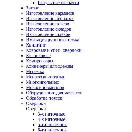
Шпульные колпачки
Зигзаг
Изготовление карманов
Изготовление перчаток
Изготовление поясов
Изготовление складок
Изготовление шлёвок
Имитация ручного стежка
Квилтинг
Ковровые и спец. оверлоки
Колонковые
Компрессоры
Конвейеры для одежды
Мережка
Мешкозашивочные
Многоигольные
Мокасиновый шов
Оборудование для матрасов
Обработка поясов
Оверлоки
Оверлоки
3-х ниточные
4-х ниточные
5-ти ниточные
6-ти ниточные