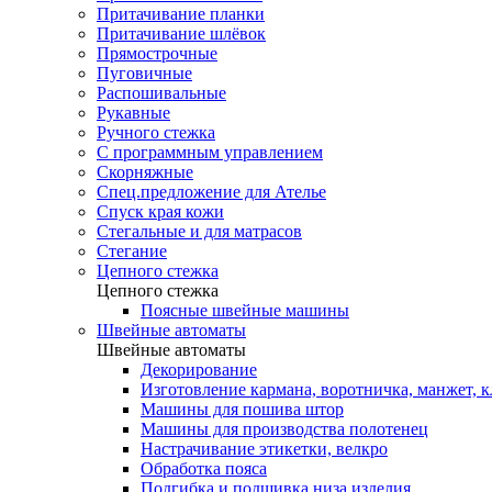
Притачивание планки
Притачивание шлёвок
Прямострочные
Пуговичные
Распошивальные
Рукавные
Ручного стежка
С программным управлением
Скорняжные
Спец.предложение для Ателье
Спуск края кожи
Стегальные и для матрасов
Стегание
Цепного стежка
Цепного стежка
Поясные швейные машины
Швейные автоматы
Швейные автоматы
Декорирование
Изготовление кармана, воротничка, манжет, 
Машины для пошива штор
Машины для производства полотенец
Настрачивание этикетки, велкро
Обработка пояса
Подгибка и подшивка низа изделия