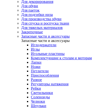
Для декорирования
Для обуви
Для паеток
Для подгибки низа
Для производства обуви
Для спуска и роспуска ткани
Для тяжелых материалов
Закрепочные
Запасные части и аксессуары
Запасные части и аксессуары
Иглодержатели
Иглы
Игольные пластины
Комплектующие к столам и моторам
Лапки
Ножи
Петлители
Приспособления
Разное
Регуляторы натяжения
Рейки
Светильники
Соленоиды
Челноки
Шпульки