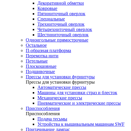
Декоративной обметки
Ковровые
Пятиниточный оверлок
Специальные
Трехниточный оверлок
Четырехниточный оверлок
Шестиниточный оверлок
Одноигольные прямострочные
Остальное
П-образная платформа
Перемотка нити
Петельные
Плоскошовные
Подшивочные
Прессы для установки фурнитуры
Прессы для установки фурнитуры
Автоматические прессы
Машины для установки страз и блесток
Механические прессы
Пневматические и электрические прессы
Приспособления
Приспособления
Подача тесьмы
Устройства к вышивальным машинам SWF
Притачивание лампас