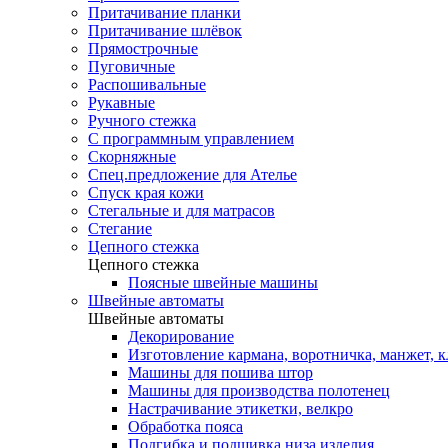
Притачивание планки
Притачивание шлёвок
Прямострочные
Пуговичные
Распошивальные
Рукавные
Ручного стежка
С программным управлением
Скорняжные
Спец.предложение для Ателье
Спуск края кожи
Стегальные и для матрасов
Стегание
Цепного стежка
Цепного стежка
Поясные швейные машины
Швейные автоматы
Швейные автоматы
Декорирование
Изготовление кармана, воротничка, манжет, 
Машины для пошива штор
Машины для производства полотенец
Настрачивание этикетки, велкро
Обработка пояса
Подгибка и подшивка низа изделия