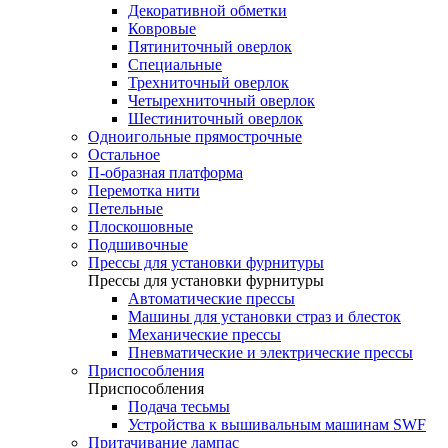
Декоративной обметки
Ковровые
Пятиниточный оверлок
Специальные
Трехниточный оверлок
Четырехниточный оверлок
Шестиниточный оверлок
Одноигольные прямострочные
Остальное
П-образная платформа
Перемотка нити
Петельные
Плоскошовные
Подшивочные
Прессы для установки фурнитуры
Прессы для установки фурнитуры
Автоматические прессы
Машины для установки страз и блесток
Механические прессы
Пневматические и электрические прессы
Приспособления
Приспособления
Подача тесьмы
Устройства к вышивальным машинам SWF
Притачивание лампас