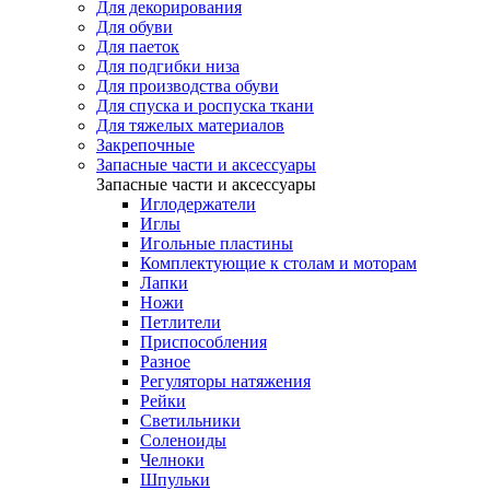
Для декорирования
Для обуви
Для паеток
Для подгибки низа
Для производства обуви
Для спуска и роспуска ткани
Для тяжелых материалов
Закрепочные
Запасные части и аксессуары
Запасные части и аксессуары
Иглодержатели
Иглы
Игольные пластины
Комплектующие к столам и моторам
Лапки
Ножи
Петлители
Приспособления
Разное
Регуляторы натяжения
Рейки
Светильники
Соленоиды
Челноки
Шпульки