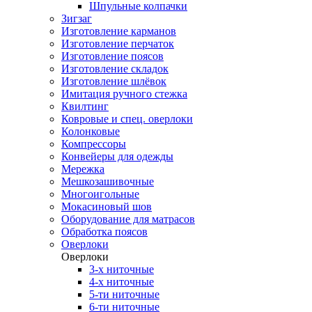
Шпульные колпачки
Зигзаг
Изготовление карманов
Изготовление перчаток
Изготовление поясов
Изготовление складок
Изготовление шлёвок
Имитация ручного стежка
Квилтинг
Ковровые и спец. оверлоки
Колонковые
Компрессоры
Конвейеры для одежды
Мережка
Мешкозашивочные
Многоигольные
Мокасиновый шов
Оборудование для матрасов
Обработка поясов
Оверлоки
Оверлоки
3-х ниточные
4-х ниточные
5-ти ниточные
6-ти ниточные