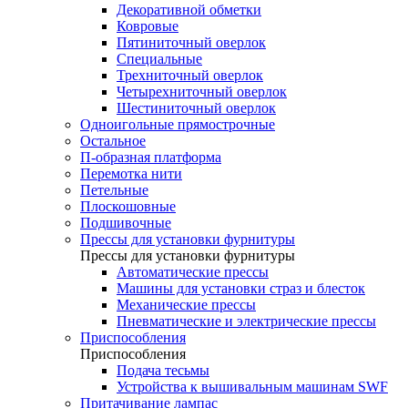
Декоративной обметки
Ковровые
Пятиниточный оверлок
Специальные
Трехниточный оверлок
Четырехниточный оверлок
Шестиниточный оверлок
Одноигольные прямострочные
Остальное
П-образная платформа
Перемотка нити
Петельные
Плоскошовные
Подшивочные
Прессы для установки фурнитуры
Прессы для установки фурнитуры
Автоматические прессы
Машины для установки страз и блесток
Механические прессы
Пневматические и электрические прессы
Приспособления
Приспособления
Подача тесьмы
Устройства к вышивальным машинам SWF
Притачивание лампас