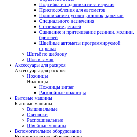
Подгибка и подшивка низа изделия
Приспособления для автоматов
Пришивание пуговиц, кнопок, крючков
Специального назначения
Стачивание деталей
Сшивание и притачивание резинки, молнии,
бретелей
Швейные автоматы программируемой
строчки
Шитьё по шаблону
Шов в замок
Аксессуары для раскроя
Аксессуары для раскроя
Ножницы
Ножницы
Ножницы зигзаг
Раскройные ножницы
Бытовые машины
Бытовые машины
Вышивальные
Оверлоки
Распошивальные
Швейные машины
Вспомогательное оборудование
Вспомогательное оборудование