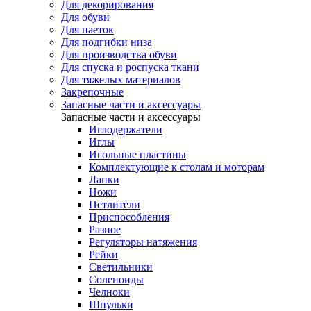
Для декорирования
Для обуви
Для паеток
Для подгибки низа
Для производства обуви
Для спуска и роспуска ткани
Для тяжелых материалов
Закрепочные
Запасные части и аксессуары
Запасные части и аксессуары
Иглодержатели
Иглы
Игольные пластины
Комплектующие к столам и моторам
Лапки
Ножи
Петлители
Приспособления
Разное
Регуляторы натяжения
Рейки
Светильники
Соленоиды
Челноки
Шпульки