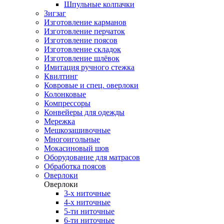
Шпульные колпачки
Зигзаг
Изготовление карманов
Изготовление перчаток
Изготовление поясов
Изготовление складок
Изготовление шлёвок
Имитация ручного стежка
Квилтинг
Ковровые и спец. оверлоки
Колонковые
Компрессоры
Конвейеры для одежды
Мережка
Мешкозашивочные
Многоигольные
Мокасиновый шов
Оборудование для матрасов
Обработка поясов
Оверлоки
Оверлоки
3-х ниточные
4-х ниточные
5-ти ниточные
6-ти ниточные