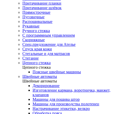
Притачивание планки
Притачивание шлёвок
Прямострочные
Пуговичные
Распошивальные
Рукавные
Ручного стежка
С программным управлением
Скорняжные
Спец.предложение для Ателье
Спуск края кожи
Стегальные и для матрасов
Стегание
Цепного стежка
Цепного стежка
Поясные швейные машины
Швейные автоматы
Швейные автоматы
Декорирование
Изготовление кармана, воротничка, манжет,
клапанов
Машины для пошива штор
Машины для производства полотенец
Настрачивание этикетки, велкро
Обработка пояса