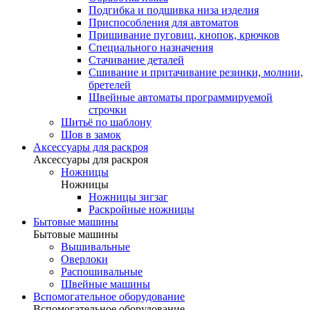
Подгибка и подшивка низа изделия
Приспособления для автоматов
Пришивание пуговиц, кнопок, крючков
Специального назначения
Стачивание деталей
Сшивание и притачивание резинки, молнии,
бретелей
Швейные автоматы программируемой
строчки
Шитьё по шаблону
Шов в замок
Аксессуары для раскроя
Аксессуары для раскроя
Ножницы
Ножницы
Ножницы зигзаг
Раскройные ножницы
Бытовые машины
Бытовые машины
Вышивальные
Оверлоки
Распошивальные
Швейные машины
Вспомогательное оборудование
Вспомогательное оборудование