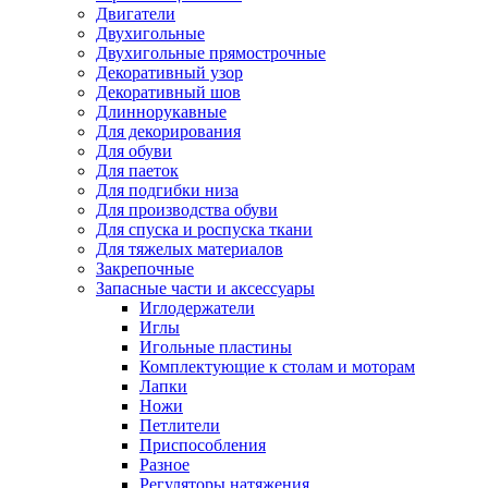
Двигатели
Двухигольные
Двухигольные прямострочные
Декоративный узор
Декоративный шов
Длиннорукавные
Для декорирования
Для обуви
Для паеток
Для подгибки низа
Для производства обуви
Для спуска и роспуска ткани
Для тяжелых материалов
Закрепочные
Запасные части и аксессуары
Иглодержатели
Иглы
Игольные пластины
Комплектующие к столам и моторам
Лапки
Ножи
Петлители
Приспособления
Разное
Регуляторы натяжения