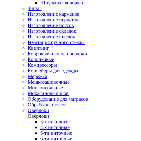
Шпульные колпачки
Зигзаг
Изготовление карманов
Изготовление перчаток
Изготовление поясов
Изготовление складок
Изготовление шлёвок
Имитация ручного стежка
Квилтинг
Ковровые и спец. оверлоки
Колонковые
Компрессоры
Конвейеры для одежды
Мережка
Мешкозашивочные
Многоигольные
Мокасиновый шов
Оборудование для матрасов
Обработка поясов
Оверлоки
Оверлоки
3-х ниточные
4-х ниточные
5-ти ниточные
6-ти ниточные