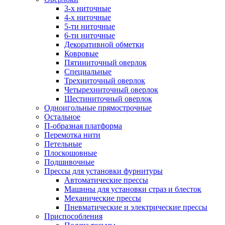
3-х ниточные
4-х ниточные
5-ти ниточные
6-ти ниточные
Декоративной обметки
Ковровые
Пятиниточный оверлок
Специальные
Трехниточный оверлок
Четырехниточный оверлок
Шестиниточный оверлок
Одноигольные прямострочные
Остальное
П-образная платформа
Перемотка нити
Петельные
Плоскошовные
Подшивочные
Прессы для установки фурнитуры
Автоматические прессы
Машины для установки страз и блесток
Механические прессы
Пневматические и электрические прессы
Приспособления