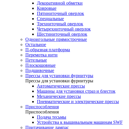
Декоративной обметки
Ковровые
Пятиниточный оверлок
Специальные
Трехниточный оверлок
Четырехниточный оверлок
Шестиниточный оверлок
Одноигольные прямострочные
Остальное
П-образная платформа
Перемотка нити
Петельные
Плоскошовные
Подшивочные
Прессы для установки фурнитуры
Прессы для установки фурнитуры
Автоматические прессы
Машины для установки страз и блесток
Механические прессы
Пневматические и электрические прессы
Приспособления
Приспособления
Подача тесьмы
Устройства к вышивальным машинам SWF
Притачивание лампас