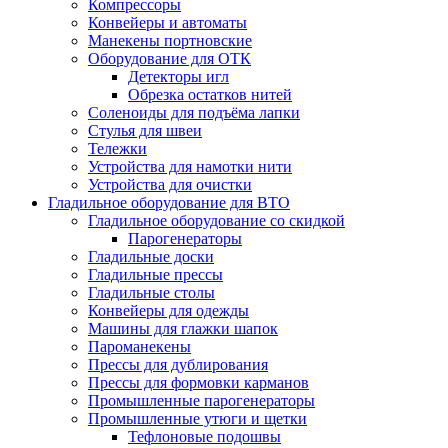
Компрессоры
Конвейеры и автоматы
Манекены портновские
Оборудование для ОТК
Детекторы игл
Обрезка остатков нитей
Соленоиды для подъёма лапки
Стулья для швеи
Тележки
Устройства для намотки нити
Устройства для очистки
Гладильное оборудование для ВТО
Гладильное оборудование со скидкой
Парогенераторы
Гладильные доски
Гладильные прессы
Гладильные столы
Конвейеры для одежды
Машины для глажки шапок
Пароманекены
Прессы для дублирования
Прессы для формовки карманов
Промышленные парогенераторы
Промышленные утюги и щетки
Тефлоновые подошвы