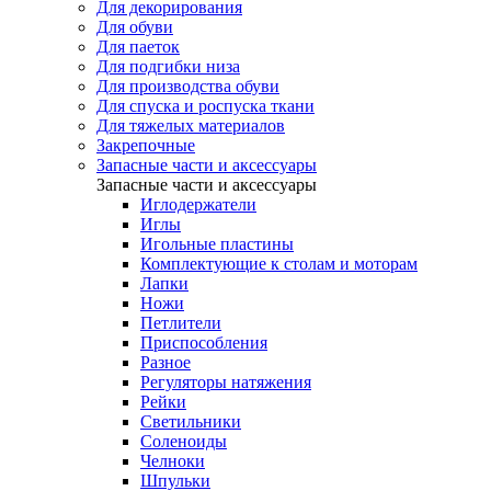
Для декорирования
Для обуви
Для паеток
Для подгибки низа
Для производства обуви
Для спуска и роспуска ткани
Для тяжелых материалов
Закрепочные
Запасные части и аксессуары
Запасные части и аксессуары
Иглодержатели
Иглы
Игольные пластины
Комплектующие к столам и моторам
Лапки
Ножи
Петлители
Приспособления
Разное
Регуляторы натяжения
Рейки
Светильники
Соленоиды
Челноки
Шпульки