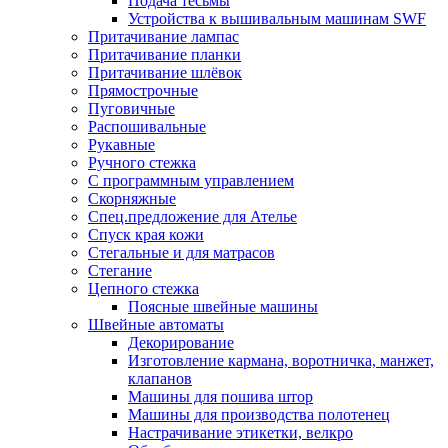
Подача тесьмы
Устройства к вышивальным машинам SWF
Притачивание лампас
Притачивание планки
Притачивание шлёвок
Прямострочные
Пуговичные
Распошивальные
Рукавные
Ручного стежка
С программным управлением
Скорняжные
Спец.предложение для Ателье
Спуск края кожи
Стегальные и для матрасов
Стегание
Цепного стежка
Поясные швейные машины
Швейные автоматы
Декорирование
Изготовление кармана, воротничка, манжет,
клапанов
Машины для пошива штор
Машины для производства полотенец
Настрачивание этикетки, велкро