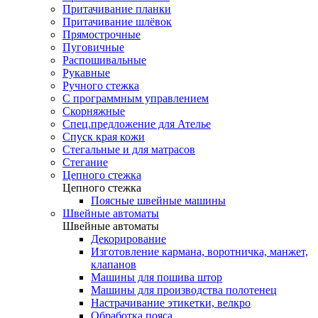
Притачивание планки
Притачивание шлёвок
Прямострочные
Пуговичные
Распошивальные
Рукавные
Ручного стежка
С программным управлением
Скорняжные
Спец.предложение для Ателье
Спуск края кожи
Стегальные и для матрасов
Стегание
Цепного стежка
Цепного стежка
Поясные швейные машины
Швейные автоматы
Швейные автоматы
Декорирование
Изготовление кармана, воротничка, манжет,
клапанов
Машины для пошива штор
Машины для производства полотенец
Настрачивание этикетки, велкро
Обработка пояса