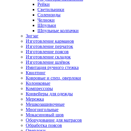
Рейки
Светильники
Соленоиды
Челноки
Шпульки
Шпульные колпачки
Зигзаг
Изготовление карманов
Изготовление перчаток
Изготовление поясов
Изготовление складок
Изготовление шлёвок
Имитация ручного стежка
Квилтинг
Ковровые и спец. оверлоки
Колонковые
Компрессоры
Конвейеры для одежды
Мережка
Мешкозашивочные
Многоигольные
Мокасиновый шов
Оборудование для матрасов
Обработка поясов
Оверлоки