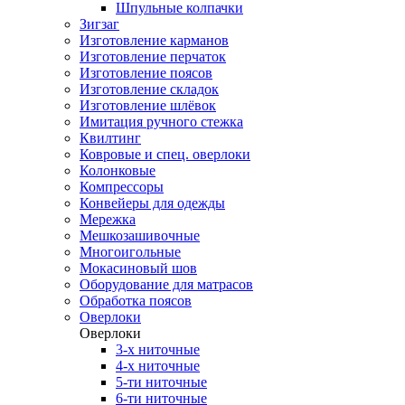
Шпульные колпачки
Зигзаг
Изготовление карманов
Изготовление перчаток
Изготовление поясов
Изготовление складок
Изготовление шлёвок
Имитация ручного стежка
Квилтинг
Ковровые и спец. оверлоки
Колонковые
Компрессоры
Конвейеры для одежды
Мережка
Мешкозашивочные
Многоигольные
Мокасиновый шов
Оборудование для матрасов
Обработка поясов
Оверлоки
Оверлоки
3-х ниточные
4-х ниточные
5-ти ниточные
6-ти ниточные