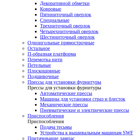
Декоративной обметки
Ковровые
Пятиниточный оверлок
Специальные
Трехниточный оверлок
Четырехниточный оверлок
Шестиниточный оверлок
Одноигольные прямострочные
Остальное
П-образная платформа
Перемотка нити
Петельные
Плоскошовные
Подшивочные
Прессы для установки фурнитуры
Прессы для установки фурнитуры
Автоматические прессы
Машины для установки страз и блесток
Механические прессы
Пневматические и электрические прессы
Приспособления
Приспособления
Подача тесьмы
Устройства к вышивальным машинам SWF
Притачивание лампас