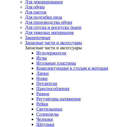
Для декорирования
Для обуви
Для паеток
Для подгибки низа
Для производства обуви
Для спуска и роспуска ткани
Для тяжелых материалов
Закрепочные
Запасные части и аксессуары
Запасные части и аксессуары
Иглодержатели
Иглы
Игольные пластины
Комплектующие к столам и моторам
Лапки
Ножи
Петлители
Приспособления
Разное
Регуляторы натяжения
Рейки
Светильники
Соленоиды
Челноки
Шпульки