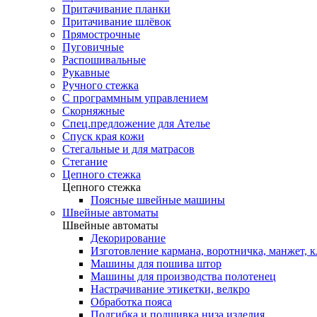
Притачивание планки
Притачивание шлёвок
Прямострочные
Пуговичные
Распошивальные
Рукавные
Ручного стежка
С программным управлением
Скорняжные
Спец.предложение для Ателье
Спуск края кожи
Стегальные и для матрасов
Стегание
Цепного стежка
Цепного стежка
Поясные швейные машины
Швейные автоматы
Швейные автоматы
Декорирование
Изготовление кармана, воротничка, манжет, 
Машины для пошива штор
Машины для производства полотенец
Настрачивание этикетки, велкро
Обработка пояса
Подгибка и подшивка низа изделия