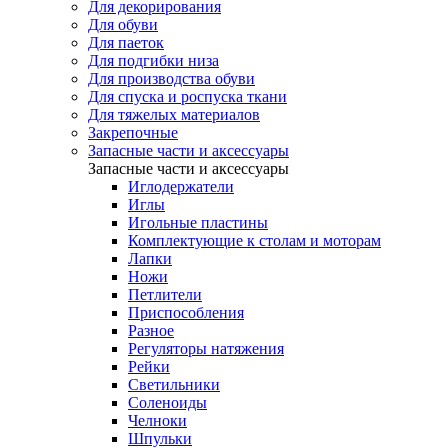
Для декорирования
Для обуви
Для паеток
Для подгибки низа
Для производства обуви
Для спуска и роспуска ткани
Для тяжелых материалов
Закрепочные
Запасные части и аксессуары
Запасные части и аксессуары
Иглодержатели
Иглы
Игольные пластины
Комплектующие к столам и моторам
Лапки
Ножи
Петлители
Приспособления
Разное
Регуляторы натяжения
Рейки
Светильники
Соленоиды
Челноки
Шпульки