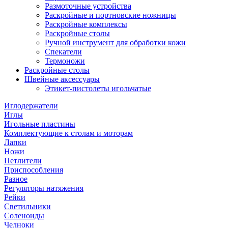
Размоточные устройства
Раскройные и портновские ножницы
Раскройные комплексы
Раскройные столы
Ручной инструмент для обработки кожи
Спекатели
Термоножи
Раскройные столы
Швейные аксессуары
Этикет-пистолеты игольчатые
Иглодержатели
Иглы
Игольные пластины
Комплектующие к столам и моторам
Лапки
Ножи
Петлители
Приспособления
Разное
Регуляторы натяжения
Рейки
Светильники
Соленоиды
Челноки