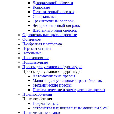
Декоративной обметки
Ковровые
Пятиниточный оверлок
Специальные
Трехниточный оверлок
Четырехниточный оверлок
Шестиниточный оверлок
Одноигольные прямострочные
Остальное
П-образная платформа
Перемотка нити
Петельные
Плоскошовные
Подшивочные
Прессы для установки фурнитуры
Прессы для установки фурнитуры
Автоматические прессы
Машины для установки страз и блесток
Механические прессы
Пневматические и электрические прессы
Приспособления
Приспособления
Подача тесьмы
Устройства к вышивальным машинам SWF
Притачивание лампас