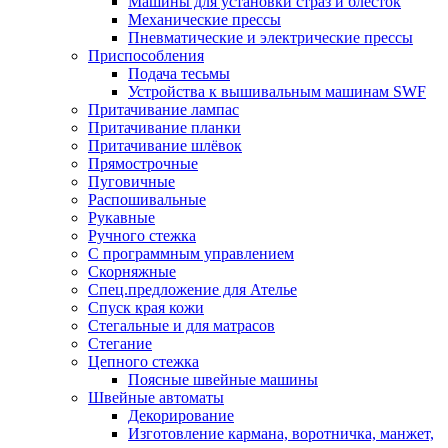
Машины для установки страз и блесток
Механические прессы
Пневматические и электрические прессы
Приспособления
Подача тесьмы
Устройства к вышивальным машинам SWF
Притачивание лампас
Притачивание планки
Притачивание шлёвок
Прямострочные
Пуговичные
Распошивальные
Рукавные
Ручного стежка
С программным управлением
Скорняжные
Спец.предложение для Ателье
Спуск края кожи
Стегальные и для матрасов
Стегание
Цепного стежка
Поясные швейные машины
Швейные автоматы
Декорирование
Изготовление кармана, воротничка, манжет,