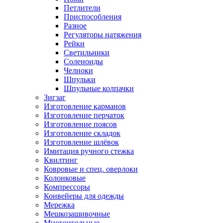
Петлители
Приспособления
Разное
Регуляторы натяжения
Рейки
Светильники
Соленоиды
Челноки
Шпульки
Шпульные колпачки
Зигзаг
Изготовление карманов
Изготовление перчаток
Изготовление поясов
Изготовление складок
Изготовление шлёвок
Имитация ручного стежка
Квилтинг
Ковровые и спец. оверлоки
Колонковые
Компрессоры
Конвейеры для одежды
Мережка
Мешкозашивочные
Многоигольные