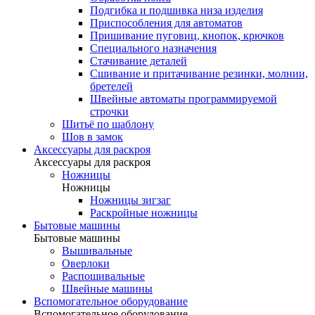
Подгибка и подшивка низа изделия
Приспособления для автоматов
Пришивание пуговиц, кнопок, крючков
Специального назначения
Стачивание деталей
Сшивание и притачивание резинки, молнии,
бретелей
Швейные автоматы программируемой
строчки
Шитьё по шаблону
Шов в замок
Аксессуары для раскроя
Аксессуары для раскроя
Ножницы
Ножницы
Ножницы зигзаг
Раскройные ножницы
Бытовые машины
Бытовые машины
Вышивальные
Оверлоки
Распошивальные
Швейные машины
Вспомогательное оборудование
Вспомогательное оборудование