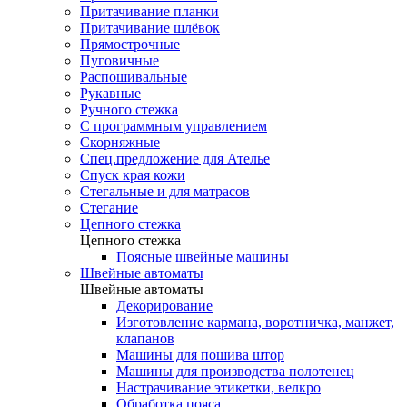
Притачивание планки
Притачивание шлёвок
Прямострочные
Пуговичные
Распошивальные
Рукавные
Ручного стежка
С программным управлением
Скорняжные
Спец.предложение для Ателье
Спуск края кожи
Стегальные и для матрасов
Стегание
Цепного стежка
Цепного стежка
Поясные швейные машины
Швейные автоматы
Швейные автоматы
Декорирование
Изготовление кармана, воротничка, манжет,
клапанов
Машины для пошива штор
Машины для производства полотенец
Настрачивание этикетки, велкро
Обработка пояса