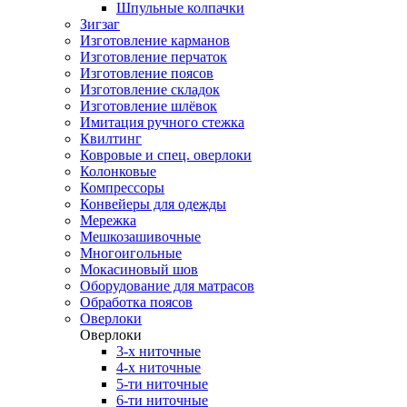
Шпульные колпачки
Зигзаг
Изготовление карманов
Изготовление перчаток
Изготовление поясов
Изготовление складок
Изготовление шлёвок
Имитация ручного стежка
Квилтинг
Ковровые и спец. оверлоки
Колонковые
Компрессоры
Конвейеры для одежды
Мережка
Мешкозашивочные
Многоигольные
Мокасиновый шов
Оборудование для матрасов
Обработка поясов
Оверлоки
Оверлоки
3-х ниточные
4-х ниточные
5-ти ниточные
6-ти ниточные