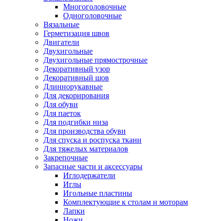
Многоголовочные
Одноголовочные
Вязальные
Герметизация швов
Двигатели
Двухигольные
Двухигольные прямострочные
Декоративный узор
Декоративный шов
Длиннорукавные
Для декорирования
Для обуви
Для паеток
Для подгибки низа
Для производства обуви
Для спуска и роспуска ткани
Для тяжелых материалов
Закрепочные
Запасные части и аксессуары
Иглодержатели
Иглы
Игольные пластины
Комплектующие к столам и моторам
Лапки
Ножи