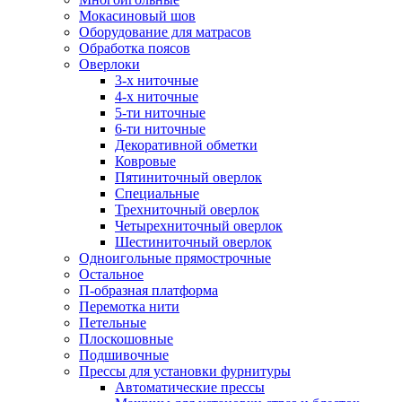
Мокасиновый шов
Оборудование для матрасов
Обработка поясов
Оверлоки
3-х ниточные
4-х ниточные
5-ти ниточные
6-ти ниточные
Декоративной обметки
Ковровые
Пятиниточный оверлок
Специальные
Трехниточный оверлок
Четырехниточный оверлок
Шестиниточный оверлок
Одноигольные прямострочные
Остальное
П-образная платформа
Перемотка нити
Петельные
Плоскошовные
Подшивочные
Прессы для установки фурнитуры
Автоматические прессы