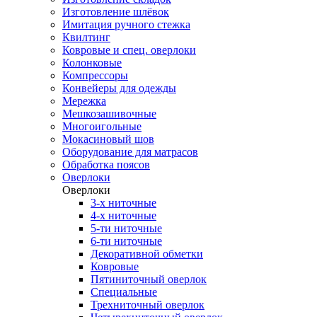
Изготовление шлёвок
Имитация ручного стежка
Квилтинг
Ковровые и спец. оверлоки
Колонковые
Компрессоры
Конвейеры для одежды
Мережка
Мешкозашивочные
Многоигольные
Мокасиновый шов
Оборудование для матрасов
Обработка поясов
Оверлоки
Оверлоки
3-х ниточные
4-х ниточные
5-ти ниточные
6-ти ниточные
Декоративной обметки
Ковровые
Пятиниточный оверлок
Специальные
Трехниточный оверлок