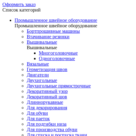
Оформить заказ
Список категорий
Промышленное швейное оборудование
Промышленное швейное оборудование
Бортпрошивные машины
Втачивание резинки
Вышивальные
Вышивальные
Многоголовочные
Одноголовочные
Вязальные
Герметизация швов
Двигатели
Двухигольные
Двухигольные прямострочные
Декоративный узор
Декоративный шов
Длиннорукавные
Для декорирования
Для обуви
Для паеток
Для подгибки низа
Для производства обуви
Для спуска и роспуска ткани