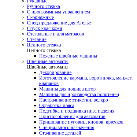
Рукавные
Ручного стежка
С программным управлением
Скорняжные
Спец.предложение для Ателье
Спуск края кожи
Стегальные и для матрасов
Стегание
Цепного стежка
Цепного стежка
Поясные швейные машины
Швейные автоматы
Швейные автоматы
Декорирование
Изготовление кармана, воротничка, манжет,
клапанов
Машины для пошива штор
Машины для производства полотенец
Настрачивание этикетки, велкро
Обработка пояса
Подгибка и подшивка низа изделия
Приспособления для автоматов
Пришивание пуговиц, кнопок, крючков
Специального назначения
Стачивание деталей