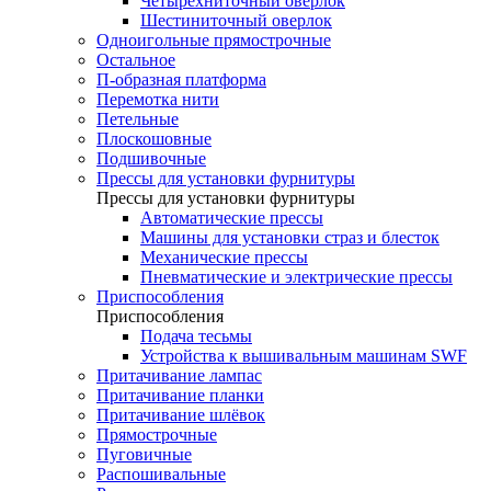
Четырехниточный оверлок
Шестиниточный оверлок
Одноигольные прямострочные
Остальное
П-образная платформа
Перемотка нити
Петельные
Плоскошовные
Подшивочные
Прессы для установки фурнитуры
Прессы для установки фурнитуры
Автоматические прессы
Машины для установки страз и блесток
Механические прессы
Пневматические и электрические прессы
Приспособления
Приспособления
Подача тесьмы
Устройства к вышивальным машинам SWF
Притачивание лампас
Притачивание планки
Притачивание шлёвок
Прямострочные
Пуговичные
Распошивальные