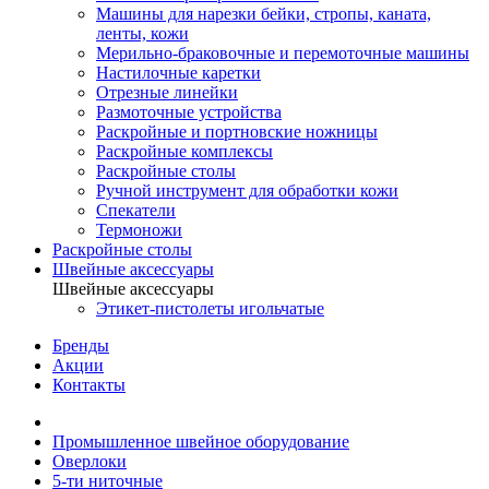
Машины для нарезки бейки, стропы, каната,
ленты, кожи
Мерильно-браковочные и перемоточные машины
Настилочные каретки
Отрезные линейки
Размоточные устройства
Раскройные и портновские ножницы
Раскройные комплексы
Раскройные столы
Ручной инструмент для обработки кожи
Спекатели
Термоножи
Раскройные столы
Швейные аксессуары
Швейные аксессуары
Этикет-пистолеты игольчатые
Бренды
Акции
Контакты
Промышленное швейное оборудование
Оверлоки
5-ти ниточные