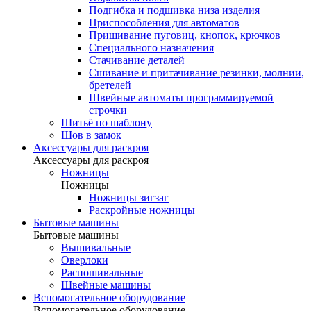
Подгибка и подшивка низа изделия
Приспособления для автоматов
Пришивание пуговиц, кнопок, крючков
Специального назначения
Стачивание деталей
Сшивание и притачивание резинки, молнии,
бретелей
Швейные автоматы программируемой
строчки
Шитьё по шаблону
Шов в замок
Аксессуары для раскроя
Аксессуары для раскроя
Ножницы
Ножницы
Ножницы зигзаг
Раскройные ножницы
Бытовые машины
Бытовые машины
Вышивальные
Оверлоки
Распошивальные
Швейные машины
Вспомогательное оборудование
Вспомогательное оборудование