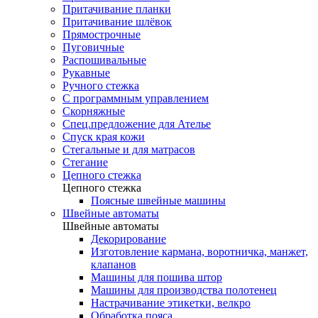
Притачивание планки
Притачивание шлёвок
Прямострочные
Пуговичные
Распошивальные
Рукавные
Ручного стежка
С программным управлением
Скорняжные
Спец.предложение для Ателье
Спуск края кожи
Стегальные и для матрасов
Стегание
Цепного стежка
Цепного стежка
Поясные швейные машины
Швейные автоматы
Швейные автоматы
Декорирование
Изготовление кармана, воротничка, манжет,
клапанов
Машины для пошива штор
Машины для производства полотенец
Настрачивание этикетки, велкро
Обработка пояса