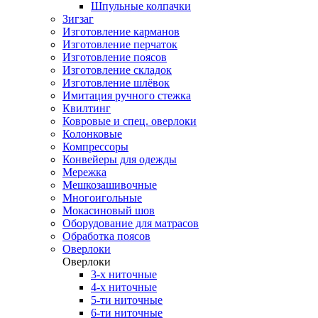
Шпульные колпачки
Зигзаг
Изготовление карманов
Изготовление перчаток
Изготовление поясов
Изготовление складок
Изготовление шлёвок
Имитация ручного стежка
Квилтинг
Ковровые и спец. оверлоки
Колонковые
Компрессоры
Конвейеры для одежды
Мережка
Мешкозашивочные
Многоигольные
Мокасиновый шов
Оборудование для матрасов
Обработка поясов
Оверлоки
Оверлоки
3-х ниточные
4-х ниточные
5-ти ниточные
6-ти ниточные