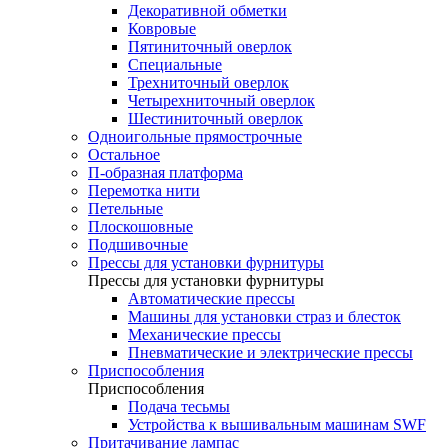
Декоративной обметки
Ковровые
Пятиниточный оверлок
Специальные
Трехниточный оверлок
Четырехниточный оверлок
Шестиниточный оверлок
Одноигольные прямострочные
Остальное
П-образная платформа
Перемотка нити
Петельные
Плоскошовные
Подшивочные
Прессы для установки фурнитуры
Прессы для установки фурнитуры
Автоматические прессы
Машины для установки страз и блесток
Механические прессы
Пневматические и электрические прессы
Приспособления
Приспособления
Подача тесьмы
Устройства к вышивальным машинам SWF
Притачивание лампас