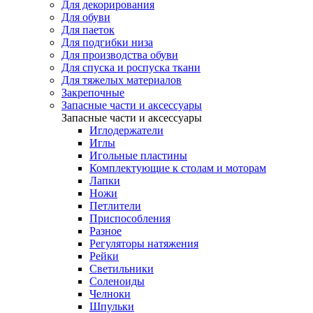
Для декорирования
Для обуви
Для паеток
Для подгибки низа
Для производства обуви
Для спуска и роспуска ткани
Для тяжелых материалов
Закрепочные
Запасные части и аксессуары
Запасные части и аксессуары
Иглодержатели
Иглы
Игольные пластины
Комплектующие к столам и моторам
Лапки
Ножи
Петлители
Приспособления
Разное
Регуляторы натяжения
Рейки
Светильники
Соленоиды
Челноки
Шпульки